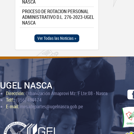
NASCA
PROCESO DE ROTACION PERSONAL
ADMINISTRATIVO D.L. 276-2023-UGEL
NASCA
Ver Todas las Noticias »
UGEL NASCA
Dirección:
Urbanización Amaprovi Mz: F Lte:08 - Nasca
Telf.:
(056) 480174
E-mail:
mesadepartes@ugelnasca.gob.pe