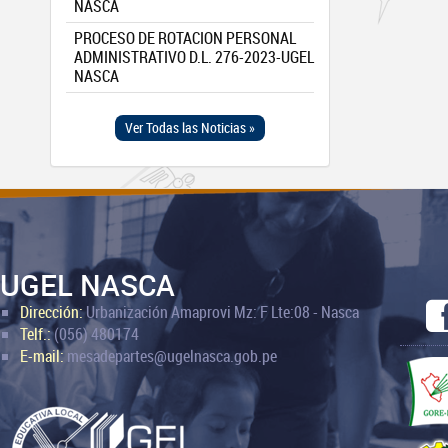
NASCA
PROCESO DE ROTACION PERSONAL
ADMINISTRATIVO D.L. 276-2023-UGEL
NASCA
Ver Todas las Noticias »
UGEL NASCA
Dirección:
Urbanización Amaprovi Mz: F Lte:08 - Nasca
Telf.:
(056) 480174
E-mail:
mesadepartes@ugelnasca.gob.pe