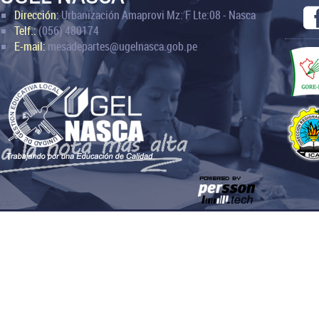
Dirección:
Urbanización Amaprovi Mz: F Lte:08 - Nasca
Telf.:
(056) 480174
E-mail:
mesadepartes@ugelnasca.gob.pe