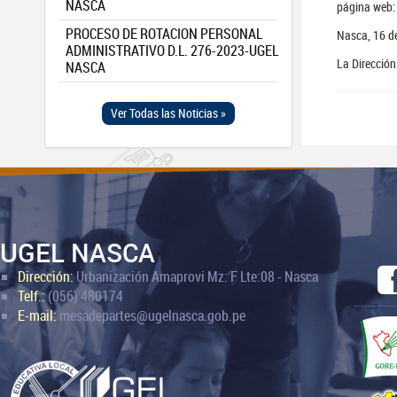
NASCA
página web:
PROCESO DE ROTACION PERSONAL
Nasca, 16 d
ADMINISTRATIVO D.L. 276-2023-UGEL
La Dirección
NASCA
Ver Todas las Noticias »
UGEL NASCA
Dirección:
Urbanización Amaprovi Mz: F Lte:08 - Nasca
Telf.:
(056) 480174
E-mail:
mesadepartes@ugelnasca.gob.pe