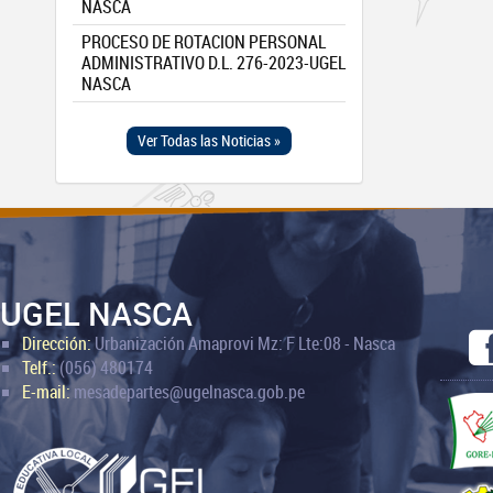
NASCA
PROCESO DE ROTACION PERSONAL
ADMINISTRATIVO D.L. 276-2023-UGEL
NASCA
Ver Todas las Noticias »
UGEL NASCA
Dirección:
Urbanización Amaprovi Mz: F Lte:08 - Nasca
Telf.:
(056) 480174
E-mail:
mesadepartes@ugelnasca.gob.pe