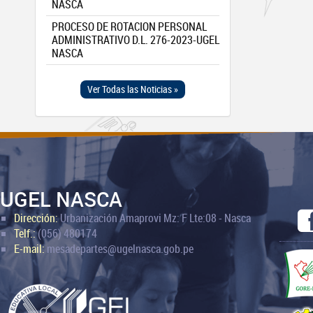
NASCA
PROCESO DE ROTACION PERSONAL
ADMINISTRATIVO D.L. 276-2023-UGEL
NASCA
Ver Todas las Noticias »
UGEL NASCA
Dirección:
Urbanización Amaprovi Mz: F Lte:08 - Nasca
Telf.:
(056) 480174
E-mail:
mesadepartes@ugelnasca.gob.pe