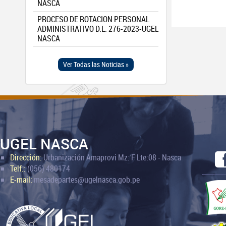
NASCA
PROCESO DE ROTACION PERSONAL
ADMINISTRATIVO D.L. 276-2023-UGEL
NASCA
Ver Todas las Noticias »
UGEL NASCA
Dirección:
Urbanización Amaprovi Mz: F Lte:08 - Nasca
Telf.:
(056) 480174
E-mail:
mesadepartes@ugelnasca.gob.pe