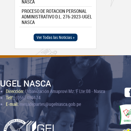
NASCA
PROCESO DE ROTACION PERSONAL
ADMINISTRATIVO D.L. 276-2023-UGEL
NASCA
Ver Todas las Noticias »
UGEL NASCA
Dirección:
Urbanización Amaprovi Mz: F Lte:08 - Nasca
Telf.:
(056) 480174
E-mail:
mesadepartes@ugelnasca.gob.pe