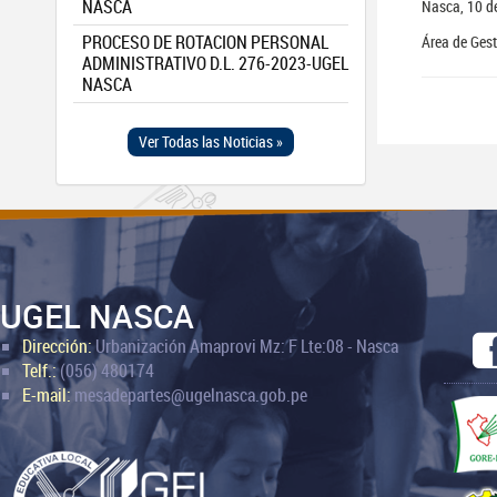
NASCA
Nasca, 10 d
PROCESO DE ROTACION PERSONAL
Área de Ges
ADMINISTRATIVO D.L. 276-2023-UGEL
NASCA
Ver Todas las Noticias »
UGEL NASCA
Dirección:
Urbanización Amaprovi Mz: F Lte:08 - Nasca
Telf.:
(056) 480174
E-mail:
mesadepartes@ugelnasca.gob.pe