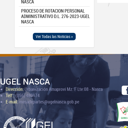
NASCA
PROCESO DE ROTACION PERSONAL
ADMINISTRATIVO D.L. 276-2023-UGEL
NASCA
Ver Todas las Noticias »
UGEL NASCA
Dirección:
Urbanización Amaprovi Mz: F Lte:08 - Nasca
Telf.:
(056) 480174
E-mail:
mesadepartes@ugelnasca.gob.pe