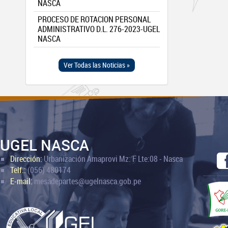
NASCA
PROCESO DE ROTACION PERSONAL
ADMINISTRATIVO D.L. 276-2023-UGEL
NASCA
Ver Todas las Noticias »
UGEL NASCA
Dirección:
Urbanización Amaprovi Mz: F Lte:08 - Nasca
Telf.:
(056) 480174
E-mail:
mesadepartes@ugelnasca.gob.pe