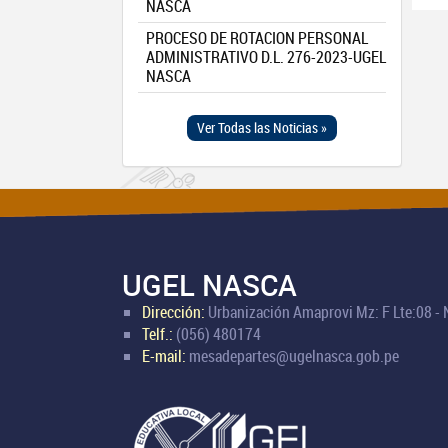
NASCA
PROCESO DE ROTACION PERSONAL
ADMINISTRATIVO D.L. 276-2023-UGEL
NASCA
Ver Todas las Noticias »
UGEL NASCA
Dirección:
Urbanización Amaprovi Mz: F Lte:08 -
Telf.:
(056) 480174
E-mail:
mesadepartes@ugelnasca.gob.pe