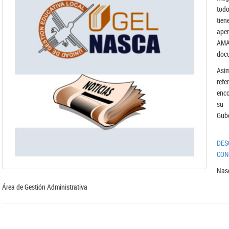
todo
tie
aper
AMA
docu
Asi
refe
enco
su 
Gub
DES
CON
Nasc
Área de Gestión Administrativa