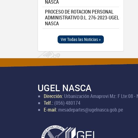
NASCA
PROCESO DE ROTACION PERSONAL
ADMINISTRATIVO D.L. 276-2023-UGEL
NASCA
Ver Todas las Noticias »
UGEL NASCA
Dirección:
Urbanización Amaprovi Mz: F Lte:08 -
Telf.:
(056) 480174
E-mail:
mesadepartes@ugelnasca.gob.pe