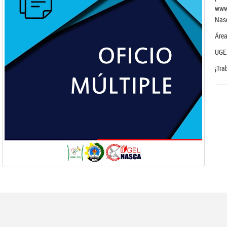
www
Nasc
Área
UGE
¡Tra