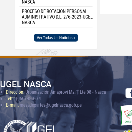
NASCA
PROCESO DE ROTACION PERSONAL
ADMINISTRATIVO D.L. 276-2023-UGEL
NASCA
Ver Todas las Noticias »
UGEL NASCA
Dirección:
Urbanización Amaprovi Mz: F Lte:08 - Nasca
Telf.:
(056) 480174
E-mail:
mesadepartes@ugelnasca.gob.pe