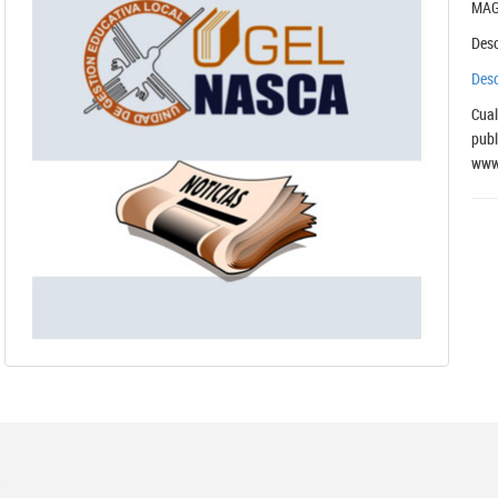
MAG
Desc
Des
Cual
pub
www