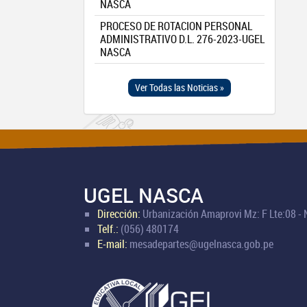
NASCA
PROCESO DE ROTACION PERSONAL
ADMINISTRATIVO D.L. 276-2023-UGEL
NASCA
Ver Todas las Noticias »
UGEL NASCA
Dirección:
Urbanización Amaprovi Mz: F Lte:08 -
Telf.:
(056) 480174
E-mail:
mesadepartes@ugelnasca.gob.pe