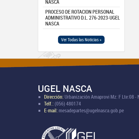
NASCA
PROCESO DE ROTACION PERSONAL
ADMINISTRATIVO D.L. 276-2023-UGEL
NASCA
Ver Todas las Noticias »
UGEL NASCA
Dirección:
Urbanización Amaprovi Mz: F Lte:08 -
Telf.:
(056) 480174
E-mail:
mesadepartes@ugelnasca.gob.pe