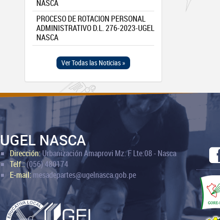
NASCA
PROCESO DE ROTACION PERSONAL
ADMINISTRATIVO D.L. 276-2023-UGEL
NASCA
Ver Todas las Noticias »
UGEL NASCA
Dirección:
Urbanización Amaprovi Mz: F Lte:08 - Nasca
Telf.:
(056) 480174
E-mail:
mesadepartes@ugelnasca.gob.pe