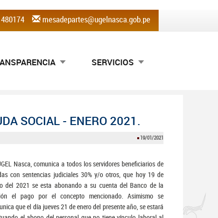
) 480174
mesadepartes@ugelnasca.gob.pe
ANSPARENCIA
SERVICIOS
DA SOCIAL - ENERO 2021.
19/01/2021
GEL Nasca, comunica a todos los servidores beneficiarios de
as con sentencias judiciales 30% y/o otros, que hoy 19 de
ro del 2021 se esta abonando a su cuenta del Banco de la
ión el pago por el concepto mencionado. Asimismo se
nica que el día jueves 21 de enero del presente año, se estará
tuando el abono del personal que no tiene vínculo laboral al