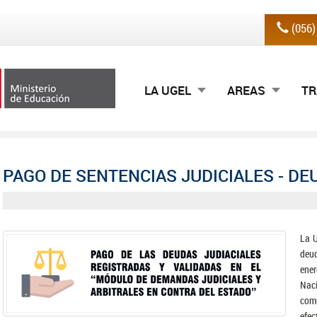
(056
LA UGEL
AREAS
TR
PAGO DE SENTENCIAS JUDICIALES - DEU
La U
deud
ene
Nac
comu
efec