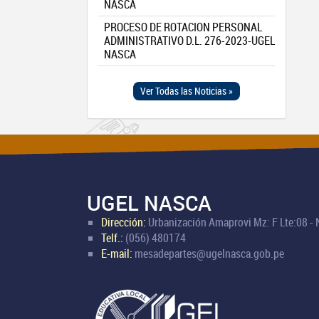
NASCA
PROCESO DE ROTACION PERSONAL
ADMINISTRATIVO D.L. 276-2023-UGEL
NASCA
Ver Todas las Noticias »
UGEL NASCA
Dirección:
Urbanización Amaprovi Mz: F Lte:08 -
Telf.:
(056) 480174
E-mail:
mesadepartes@ugelnasca.gob.pe