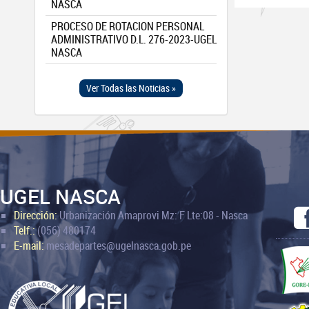
NASCA
PROCESO DE ROTACION PERSONAL
ADMINISTRATIVO D.L. 276-2023-UGEL
NASCA
Ver Todas las Noticias »
UGEL NASCA
Dirección:
Urbanización Amaprovi Mz: F Lte:08 - Nasca
Telf.:
(056) 480174
E-mail:
mesadepartes@ugelnasca.gob.pe