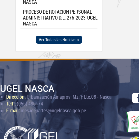
NASCA
PROCESO DE ROTACION PERSONAL
ADMINISTRATIVO D.L. 276-2023-UGEL
NASCA
Ver Todas las Noticias »
UGEL NASCA
Dirección:
Urbanización Amaprovi Mz: F Lte:08 - Nasca
Telf.:
(056) 480174
E-mail:
mesadepartes@ugelnasca.gob.pe