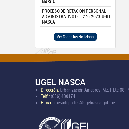
NASCA
PROCESO DE ROTACION PERSONAL
ADMINISTRATIVO D.L. 276-2023-UGEL
NASCA
Ver Todas las Noticias »
UGEL NASCA
Dirección:
Urbanización Amaprovi Mz: F Lte:08 -
Telf.:
(056) 480174
E-mail:
mesadepartes@ugelnasca.gob.pe