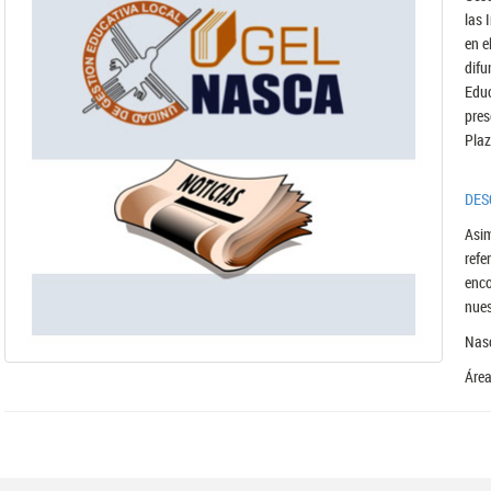
las 
en e
dif
Educ
pres
Plaz
DES
Asi
refe
enc
nues
Nasc
Área