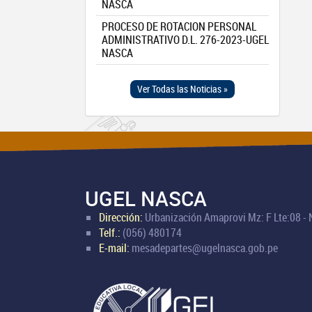
NASCA
PROCESO DE ROTACION PERSONAL
ADMINISTRATIVO D.L. 276-2023-UGEL
NASCA
Ver Todas las Noticias »
UGEL NASCA
Dirección:
Urbanización Amaprovi Mz: F Lte:08 -
Telf.:
(056) 480174
E-mail:
mesadepartes@ugelnasca.gob.pe