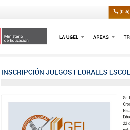
(056
LA UGEL
AREAS
TR
INSCRIPCIÓN JUEGOS FLORALES ESCOL
Se 
Cro
Naci
Educ
22 d
ext