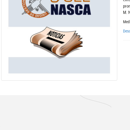
prom
M. 
Medi
Desc