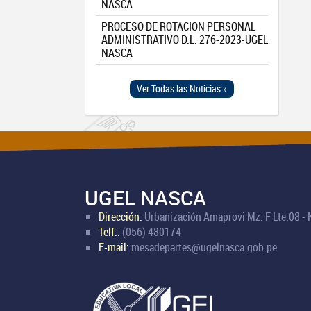
NASCA
PROCESO DE ROTACION PERSONAL
ADMINISTRATIVO D.L. 276-2023-UGEL
NASCA
Ver Todas las Noticias »
UGEL NASCA
Dirección:
Urbanización Amaprovi Mz: F Lte:08 -
Telf.:
(056) 480174
E-mail:
mesadepartes@ugelnasca.gob.pe