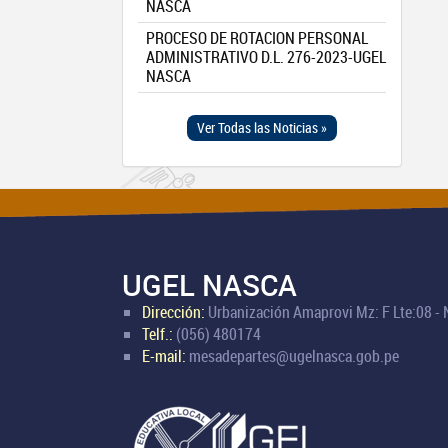
NASCA
PROCESO DE ROTACION PERSONAL
ADMINISTRATIVO D.L. 276-2023-UGEL
NASCA
Ver Todas las Noticias »
UGEL NASCA
Dirección:
Urbanización Amaprovi Mz: F Lte:08 -
Telf.:
(056) 480174
E-mail:
mesadepartes@ugelnasca.gob.pe