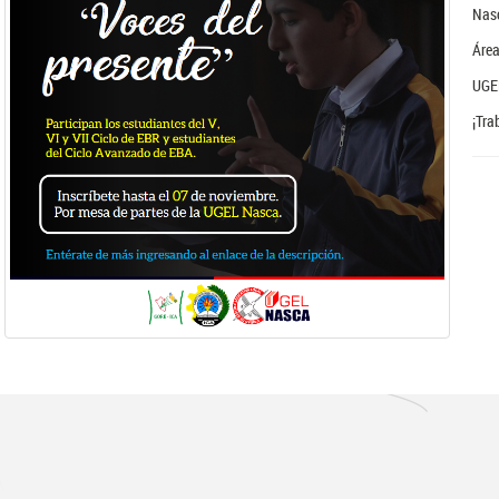
Nasc
Área
UGE
¡Tra