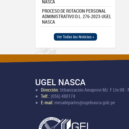
NASCA
PROCESO DE ROTACION PERSONAL
ADMINISTRATIVO D.L. 276-2023-UGEL
NASCA
Ver Todas las Noticias »
UGEL NASCA
Dirección:
Urbanización Amaprovi Mz: F Lte:08 -
Telf.:
(056) 480174
E-mail:
mesadepartes@ugelnasca.gob.pe