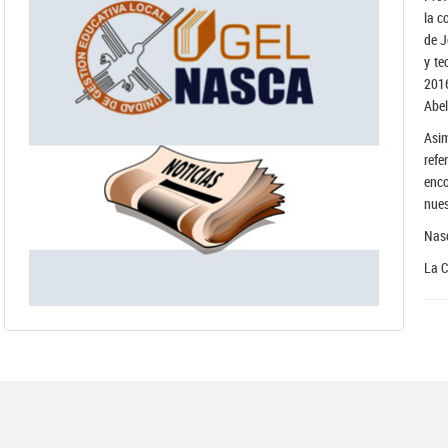
la c
de J
y te
201
Abel
Asi
refe
enc
nues
Nasc
La 