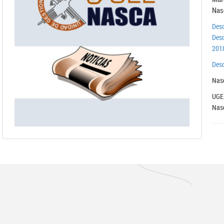
Nas
Desc
Desc
201
Desc
Nasc
UGE
Nas