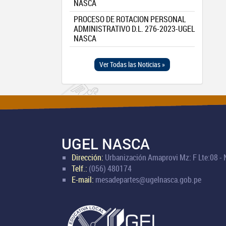
NASCA
PROCESO DE ROTACION PERSONAL
ADMINISTRATIVO D.L. 276-2023-UGEL
NASCA
Ver Todas las Noticias »
UGEL NASCA
Dirección:
Urbanización Amaprovi Mz: F Lte:08 -
Telf.:
(056) 480174
E-mail:
mesadepartes@ugelnasca.gob.pe