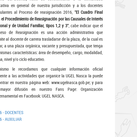
ativa en general de nuestra jurisdicción y a los docentes
ulantes al Proceso de reasignación 2016,
"El Cuadro Final
 el Procedimiento de Reasignación por las Causales de Interés
onal y de Unidad Familiar, tipos 1,2 y 3"
; cabe indicar que el
ceso de Reasignación es una acción administrativa que
ite al docente de carrera trasladarse de la plaza, de la cual es
lar, a una plaza orgánica, vacante y presupuestada, que tenga
mismas características: área de desempeño, cargo, modalidad,
a, nivel y/o ciclo educativo.
mismo le recordamos que cualquier información oficial
rente a las actividades que organice la UGEL Nasca la puede
ntrar en nuestra página web: www.ugelnasca.gob.pe; y para
mayor difusión en nuestro Fans Page: Organización
ernamental en Facebook: UGEL NASCA.
6 - DOCENTES
 - AUXILIAR