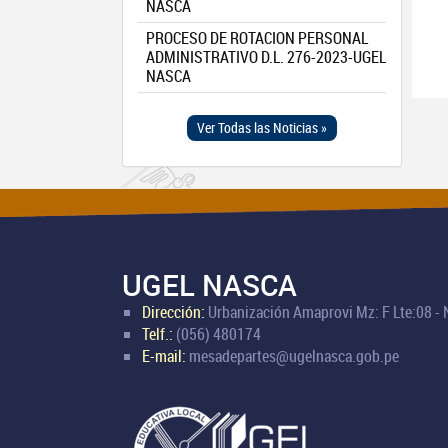
NASCA
PROCESO DE ROTACION PERSONAL
ADMINISTRATIVO D.L. 276-2023-UGEL
NASCA
Ver Todas las Noticias »
UGEL NASCA
Dirección:
Urbanización Amaprovi Mz: F Lte:08 -
Telf.:
(056) 480174
E-mail:
mesadepartes@ugelnasca.gob.pe