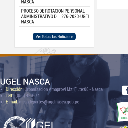
NASCA
PROCESO DE ROTACION PERSONAL
ADMINISTRATIVO D.L. 276-2023-UGEL
NASCA
Ver Todas las Noticias »
UGEL NASCA
Dirección:
Urbanización Amaprovi Mz: F Lte:08 - Nasca
Telf.:
(056) 480174
E-mail:
mesadepartes@ugelnasca.gob.pe