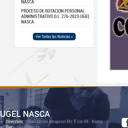
NASCA
PROCESO DE ROTACION PERSONAL
ADMINISTRATIVO D.L. 276-2023-UGEL
NASCA
Ver Todas las Noticias »
UGEL NASCA
Dirección:
Urbanización Amaprovi Mz: F Lte:08 - Nasca
Telf.:
(056) 480174