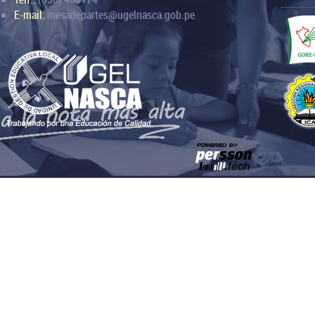
E-mail:
mesadepartes@ugelnasca.gob.pe