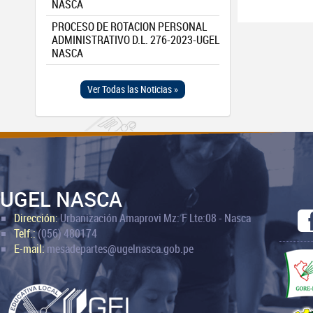
NASCA
PROCESO DE ROTACION PERSONAL
ADMINISTRATIVO D.L. 276-2023-UGEL
NASCA
Ver Todas las Noticias »
UGEL NASCA
Dirección:
Urbanización Amaprovi Mz: F Lte:08 - Nasca
Telf.:
(056) 480174
E-mail:
mesadepartes@ugelnasca.gob.pe