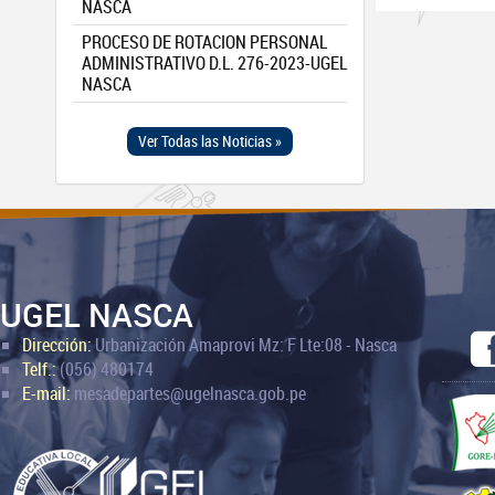
NASCA
PROCESO DE ROTACION PERSONAL
ADMINISTRATIVO D.L. 276-2023-UGEL
NASCA
Ver Todas las Noticias »
UGEL NASCA
Dirección:
Urbanización Amaprovi Mz: F Lte:08 - Nasca
Telf.:
(056) 480174
E-mail:
mesadepartes@ugelnasca.gob.pe