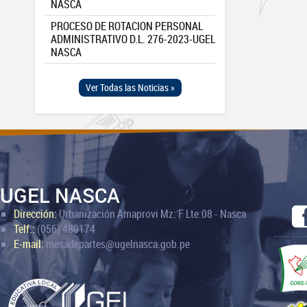
NASCA
PROCESO DE ROTACION PERSONAL
ADMINISTRATIVO D.L. 276-2023-UGEL
NASCA
Ver Todas las Noticias »
UGEL NASCA
Dirección:
Urbanización Amaprovi Mz: F Lte:08 - Nasca
Telf.:
(056) 480174
E-mail:
mesadepartes@ugelnasca.gob.pe