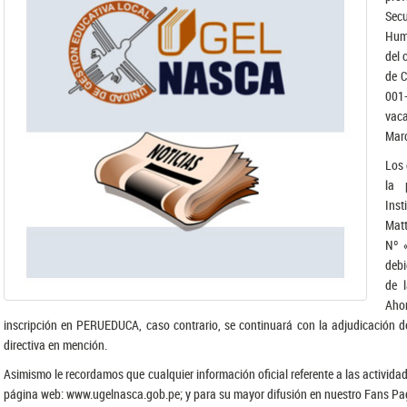
Secu
Huma
del 
de C
001
vaca
Mar
Los 
la 
Inst
Mat
Nº «
debi
de 
Ahor
inscripción en PERUEDUCA, caso contrario, se continuará con la adjudicación 
directiva en mención.
Asimismo le recordamos que cualquier información oficial referente a las activid
página web: www.ugelnasca.gob.pe; y para su mayor difusión en nuestro Fans 