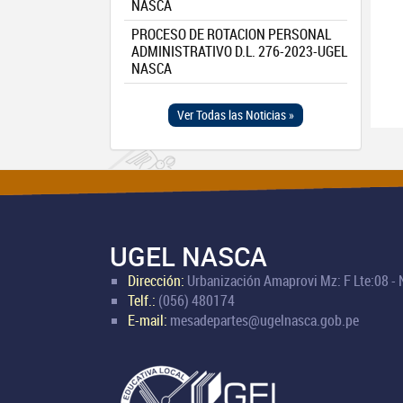
NASCA
PROCESO DE ROTACION PERSONAL
ADMINISTRATIVO D.L. 276-2023-UGEL
NASCA
Ver Todas las Noticias »
UGEL NASCA
Dirección:
Urbanización Amaprovi Mz: F Lte:08 -
Telf.:
(056) 480174
E-mail:
mesadepartes@ugelnasca.gob.pe