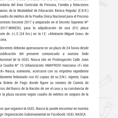
ndaria del Área Curricular de Persona, Familia y Relaciones
nas de la Modalidad de Educación Básica Regular (E.B.R.)
cuadro de méritos de la Prueba Única Nacional para el Proceso
ontrato Docente 2017 y amparado en el Decreto Supremo Nº
-2017-MINEDU, para la adjudicación de una (01) plaza
nte de J.L.S (24 hrs.) en la I.E. «Almirante Miguel Grau» de
cona.
docentes deberán apersonarse en un plazo de 24 horas desde
publicación del presente comunicado a nuestra Sede
itucional de la UGEL Nasca sito en Prolongación Calle Juan
ta Cuadra Nº 15 Urbanización AMAPROVI manzana «F» lote
8» Nasca, asimismo, acercarse con su respetivo expediente
damente fedateado con 02 copias de su D.N.I. vigente, Copia
la Boleta de Pago donde figure su número de Cuenta de
ros del Banco de la Nación de ser el caso y su constancia de
de la plaza vacante según cuadro de méritos en amparo de la
ades que organice la UGEL Nasca la puede encontrar en nuestra
Page: Organización Gubernamental en Facebook: UGEL NASCA.