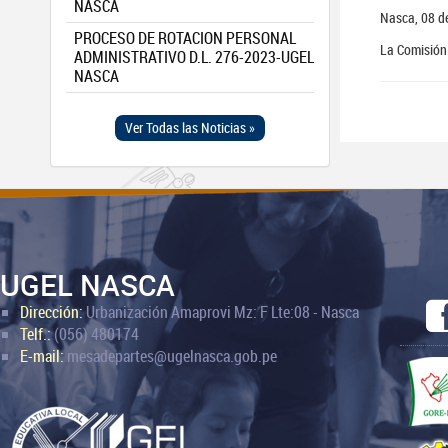
NASCA
Nasca, 08 d
PROCESO DE ROTACION PERSONAL
La Comisión
ADMINISTRATIVO D.L. 276-2023-UGEL
NASCA
Ver Todas las Noticias »
UGEL NASCA
Dirección:
Urbanización Amaprovi Mz: F Lte:08 - Nasca
Telf.:
(056) 480174
E-mail:
mesadepartes@ugelnasca.gob.pe