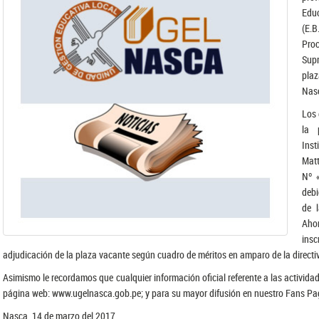
Educ
(E.B
Pro
Supr
plaz
Nas
Los 
la 
Inst
Mat
Nº «
debi
de 
Ahor
insc
adjudicación de la plaza vacante según cuadro de méritos en amparo de la directi
Asimismo le recordamos que cualquier información oficial referente a las activid
página web: www.ugelnasca.gob.pe; y para su mayor difusión en nuestro Fans 
Nasca, 14 de marzo del 2017.