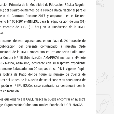
ación Primaria de la Modalidad de Educación Básica Regular
.R.) del cuadro de méritos de la Prueba Única Nacional para el
ceso de Contrato Docente 2017 y amparado en el Decreto
emo Nº 001-2017-MINEDU, para la adjudicación de una (01)
a vacante de J.L.S (30 hrs.) en la jurisdicción de la UGEL
ca.
docentes deberán apersonarse en un plazo de 24 horas desde
publicación del presente comunicado a nuestra Sede
itucional de la UGEL Nasca sito en Prolongación Calle Juan
ta Cuadra Nº 15 Urbanización AMAPROVI manzana «F» lote
8» Nasca, asimismo, acercarse con su respetivo expediente
damente fedateado con 02 copias de su D.N.I. vigente, Copia
la Boleta de Pago donde figure su número de Cuenta de
ros del Banco de la Nación de ser el caso y su constancia de
ripción en PERUEDUCA, caso contrario, se continuará con la
va en mención.
ades que organice la UGEL Nasca la puede encontrar en nuestra
Page: Organización Gubernamental en Facebook: UGEL NASCA.