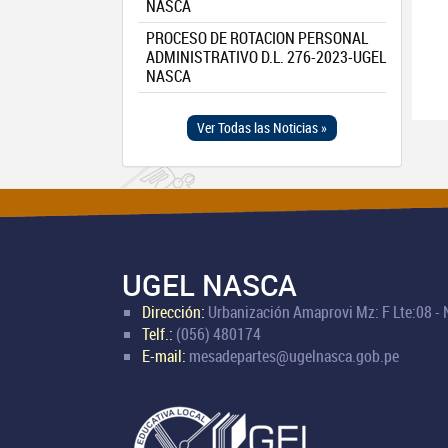
NASCA
PROCESO DE ROTACION PERSONAL
ADMINISTRATIVO D.L. 276-2023-UGEL
NASCA
Ver Todas las Noticias »
UGEL NASCA
Dirección:
Urbanización Amaprovi Mz: F Lte:08 -
Telf.:
(056) 480174
E-mail:
mesadepartes@ugelnasca.gob.pe