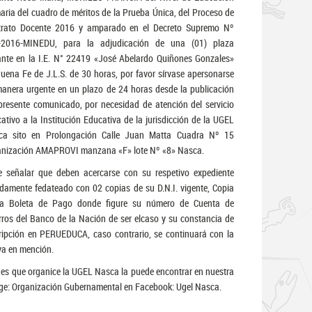
aria del cuadro de méritos de la Prueba Única, del Proceso de
trato Docente 2016 y amparado en el Decreto Supremo Nº
-2016-MINEDU, para la adjudicación de una (01) plaza
nte en la I.E. N° 22419 «José Abelardo Quiñones Gonzales»
uena Fe de J.L.S. de 30 horas, por favor sírvase apersonarse
anera urgente en un plazo de 24 horas desde la publicación
presente comunicado, por necesidad de atención del servicio
ativo a la Institución Educativa de la jurisdicción de la UGEL
ca sito en Prolongación Calle Juan Matta Cuadra Nº 15
anización AMAPROVI manzana «F» lote Nº «8» Nasca.
 señalar que deben acercarse con su respetivo expediente
damente fedateado con 02 copias de su D.N.I. vigente, Copia
la Boleta de Pago donde figure su número de Cuenta de
ros del Banco de la Nación de ser elcaso y su constancia de
ripción en PERUEDUCA, caso contrario, se continuará con la
va en mención.
ades que organice la UGEL Nasca la puede encontrar en nuestra
age: Organización Gubernamental en Facebook: Ugel Nasca.