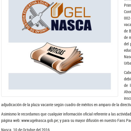
Prim
Con
002
vaca
de B
de m
del 
educ
Nas
Urb
Cabe
debi
de 
Ahor
insc
adjudicación de la plaza vacante según cuadro de méritos en amparo de la directi
Asimismo le recordamos que cualquier información oficial referente a las activid
página web: www.ugelnasca.gob.pe; y para su mayor difusión en nuestro Fans P
Nasca, 10 de Octubre del 2016