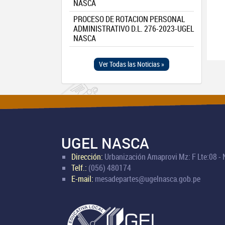
NASCA
PROCESO DE ROTACION PERSONAL
ADMINISTRATIVO D.L. 276-2023-UGEL
NASCA
Ver Todas las Noticias »
UGEL NASCA
Dirección:
Urbanización Amaprovi Mz: F Lte:08 -
Telf.:
(056) 480174
E-mail:
mesadepartes@ugelnasca.gob.pe