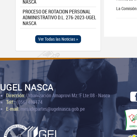
NASCA
La Comisión
PROCESO DE ROTACION PERSONAL
ADMINISTRATIVO D.L. 276-2023-UGEL
NASCA
Ver Todas las Noticias »
UGEL NASCA
Dirección:
Urbanización Amaprovi Mz: F Lte:08 - Nasca
Telf.:
(056) 480174
E-mail:
mesadepartes@ugelnasca.gob.pe