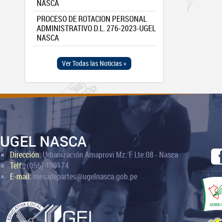
NASCA
PROCESO DE ROTACION PERSONAL
ADMINISTRATIVO D.L. 276-2023-UGEL
NASCA
Ver Todas las Noticias »
UGEL NASCA
Dirección:
Urbanización Amaprovi Mz: F Lte:08 - Nasca
Telf.:
(056) 480174
E-mail:
mesadepartes@ugelnasca.gob.pe