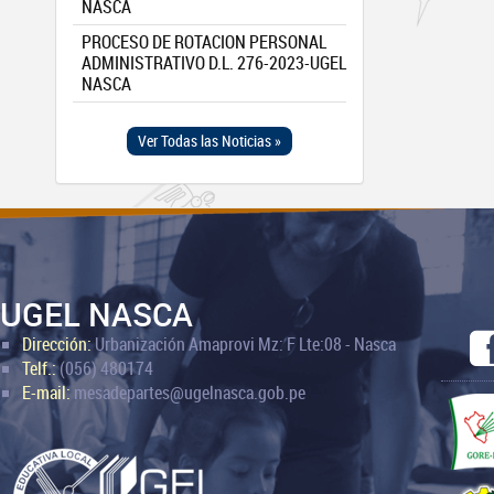
NASCA
PROCESO DE ROTACION PERSONAL
ADMINISTRATIVO D.L. 276-2023-UGEL
NASCA
Ver Todas las Noticias »
UGEL NASCA
Dirección:
Urbanización Amaprovi Mz: F Lte:08 - Nasca
Telf.:
(056) 480174
E-mail:
mesadepartes@ugelnasca.gob.pe