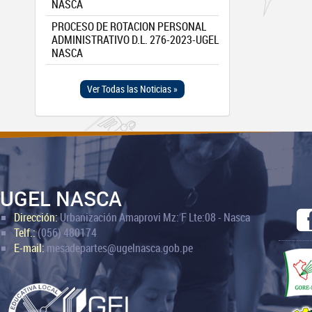
NASCA
PROCESO DE ROTACION PERSONAL
ADMINISTRATIVO D.L. 276-2023-UGEL
NASCA
Ver Todas las Noticias »
UGEL NASCA
Dirección:
Urbanización Amaprovi Mz: F Lte:08 - Nasca
Telf.:
(056) 480174
E-mail:
mesadepartes@ugelnasca.gob.pe