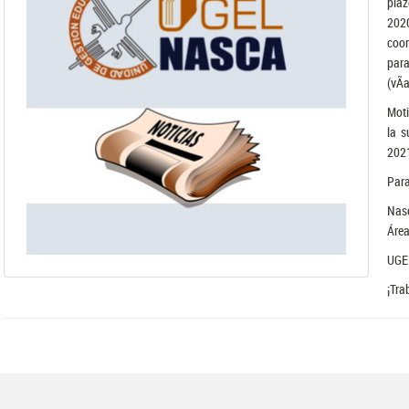
plaz
202
coor
para
(vÃ­
Moti
la s
2021
Para
Nasc
Área
UGE
¡Tra