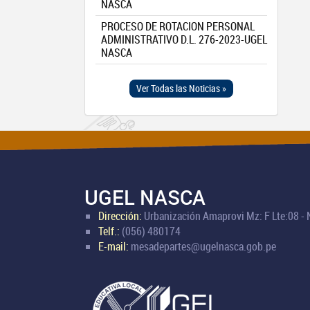
NASCA
PROCESO DE ROTACION PERSONAL
ADMINISTRATIVO D.L. 276-2023-UGEL
NASCA
Ver Todas las Noticias »
UGEL NASCA
Dirección:
Urbanización Amaprovi Mz: F Lte:08 -
Telf.:
(056) 480174
E-mail:
mesadepartes@ugelnasca.gob.pe