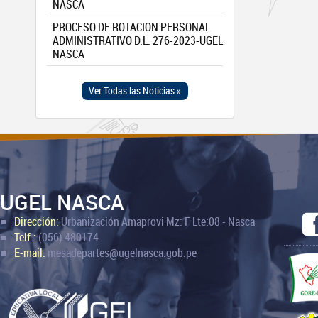
NASCA
PROCESO DE ROTACION PERSONAL
ADMINISTRATIVO D.L. 276-2023-UGEL
NASCA
Ver Todas las Noticias »
UGEL NASCA
Dirección:
Urbanización Amaprovi Mz: F Lte:08 - Nasca
Telf.:
(056) 480174
E-mail:
mesadepartes@ugelnasca.gob.pe