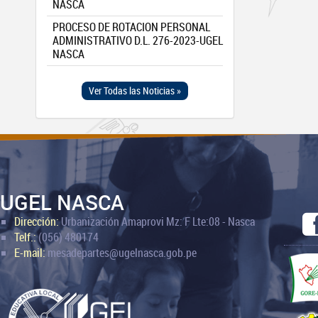
NASCA
PROCESO DE ROTACION PERSONAL
ADMINISTRATIVO D.L. 276-2023-UGEL
NASCA
Ver Todas las Noticias »
UGEL NASCA
Dirección:
Urbanización Amaprovi Mz: F Lte:08 - Nasca
Telf.:
(056) 480174
E-mail:
mesadepartes@ugelnasca.gob.pe