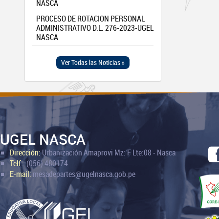
NASCA
PROCESO DE ROTACION PERSONAL
ADMINISTRATIVO D.L. 276-2023-UGEL
NASCA
Ver Todas las Noticias »
UGEL NASCA
Dirección:
Urbanización Amaprovi Mz: F Lte:08 - Nasca
Telf.:
(056) 480174
E-mail:
mesadepartes@ugelnasca.gob.pe