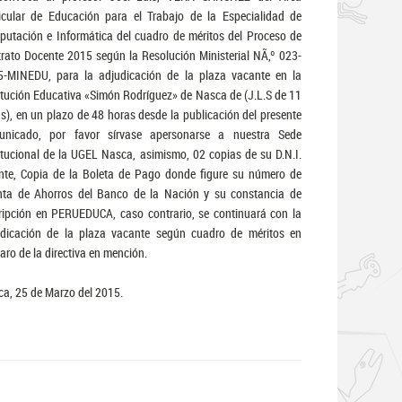
icular de Educación para el Trabajo de la Especialidad de
utación e Informática del cuadro de méritos del Proceso de
rato Docente 2015 según la Resolución Ministerial NÃ‚º 023-
5-MINEDU, para la adjudicación de la plaza vacante en la
itución Educativa «Simón Rodríguez» de Nasca de (J.L.S de 11
s), en un plazo de 48 horas desde la publicación del presente
unicado, por favor sírvase apersonarse a nuestra Sede
itucional de la UGEL Nasca, asimismo, 02 copias de su D.N.I.
nte, Copia de la Boleta de Pago donde figure su número de
nta de Ahorros del Banco de la Nación y su constancia de
ripción en PERUEDUCA, caso contrario, se continuará con la
udicación de la plaza vacante según cuadro de méritos en
ro de la directiva en mención.
a, 25 de Marzo del 2015.