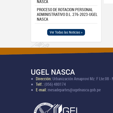
NASCA
PROCESO DE ROTACION PERSONAL
ADMINISTRATIVO D.L. 276-2023-UGEL
NASCA
Ver Todas las Noticias »
UGEL NASCA
Dirección:
Urbanización Amaprovi Mz: F Lte:08 -
Telf.:
(056) 480174
E-mail:
mesadepartes@ugelnasca.gob.pe