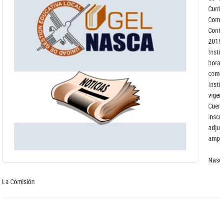
Curr
Comp
Cont
201
Inst
hora
com
Inst
vige
Cue
insc
adj
ampa
Nasc
La Comisión