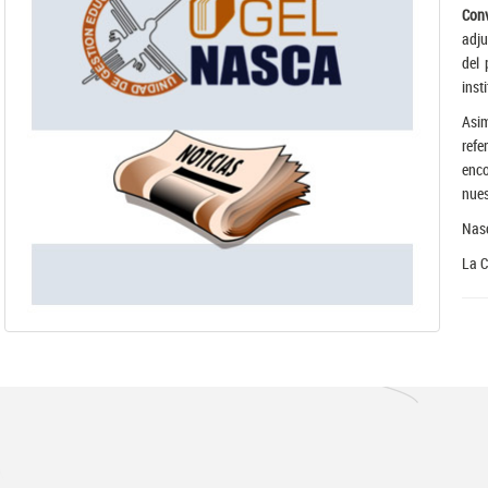
Con
adju
del 
inst
Asi
refe
enc
nues
Nasc
La 