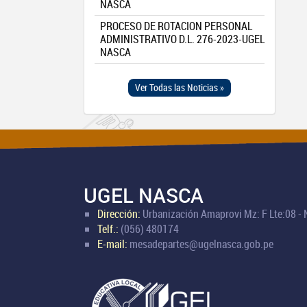
NASCA
PROCESO DE ROTACION PERSONAL
ADMINISTRATIVO D.L. 276-2023-UGEL
NASCA
Ver Todas las Noticias »
UGEL NASCA
Dirección:
Urbanización Amaprovi Mz: F Lte:08 -
Telf.:
(056) 480174
E-mail:
mesadepartes@ugelnasca.gob.pe