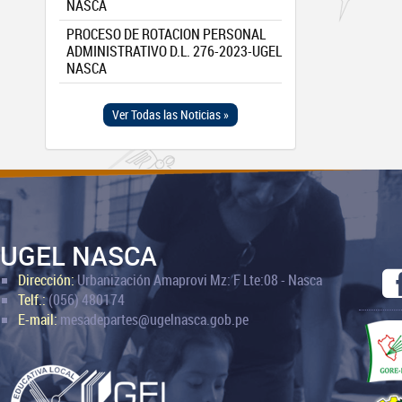
NASCA
PROCESO DE ROTACION PERSONAL
ADMINISTRATIVO D.L. 276-2023-UGEL
NASCA
Ver Todas las Noticias »
UGEL NASCA
Dirección:
Urbanización Amaprovi Mz: F Lte:08 - Nasca
Telf.:
(056) 480174
E-mail:
mesadepartes@ugelnasca.gob.pe