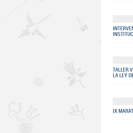
INTERVE
INSTITUC
TALLER V
LA LEY D
IX MARA