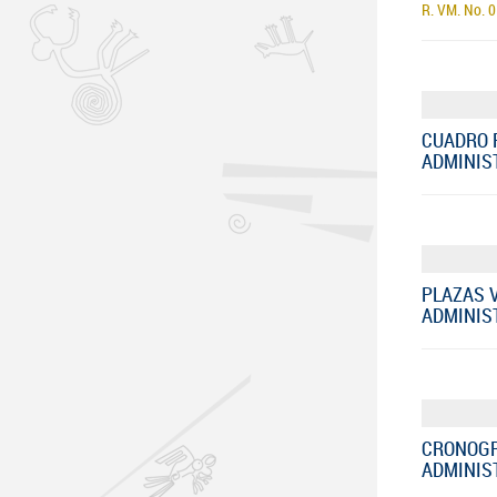
R. VM. No. 
CUADRO 
ADMINIST
PLAZAS 
ADMINIST
CRONOGR
ADMINIST