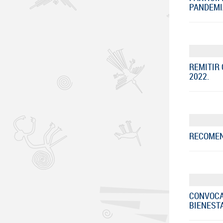
PANDEMIA
REMITIR
2022.
RECOMEND
CONVOCA
BIENESTA