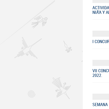
ACTIVIDA
NIÃ‘A Y 
I CONCUR
VII CON
2022.
SEMANA D