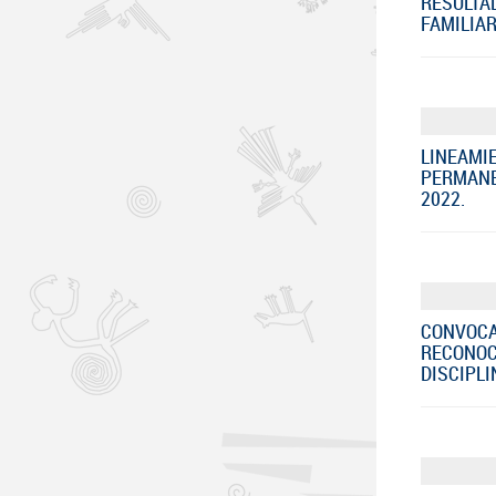
RESULTA
FAMILIAR
LINEAMI
PERMANE
2022.
CONVOCA
RECONOC
DISCIPLI