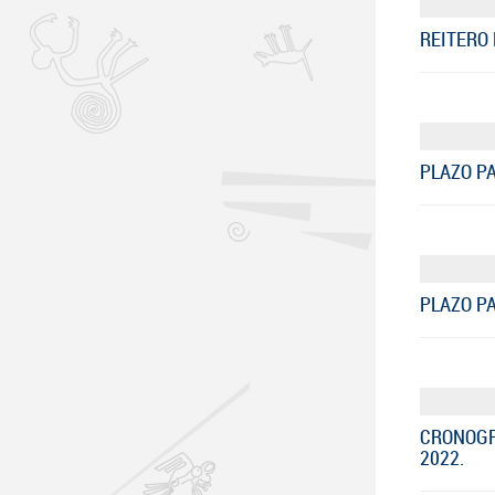
REITERO 
PLAZO PA
PLAZO P
CRONOGR
2022.