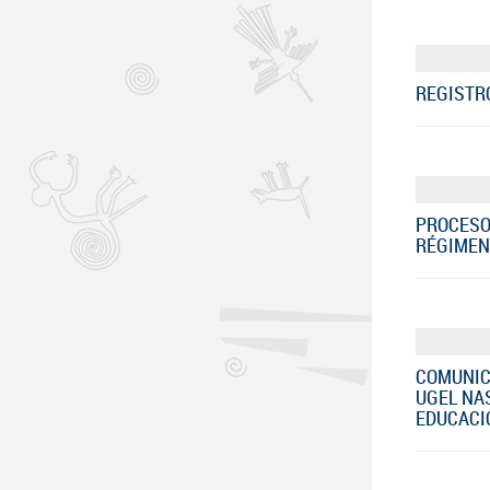
REGISTRO
PROCESO
RÉGIMEN 
COMUNIC
UGEL NA
EDUCACIÓ