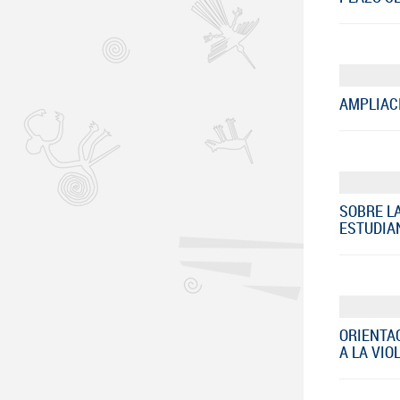
AMPLIACI
SOBRE L
ESTUDIA
ORIENTA
A LA VIO