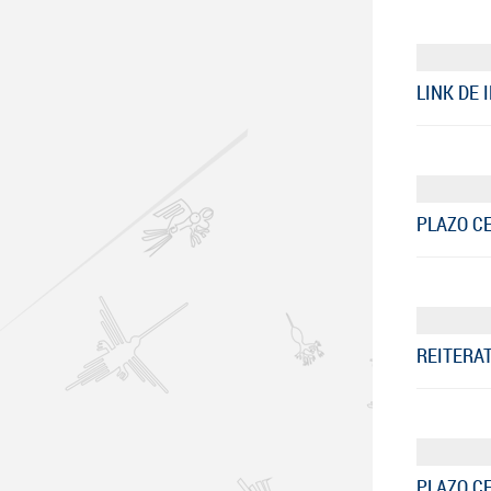
LINK DE 
PLAZO C
REITERAT
PLAZO CE