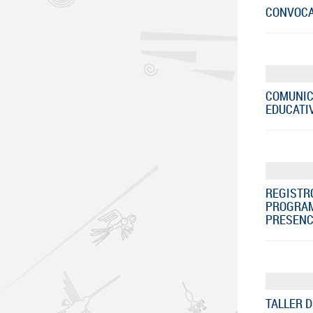
CONVOCAT
COMUNIC
EDUCATIV
REGISTR
PROGRAM
PRESENCI
TALLER D