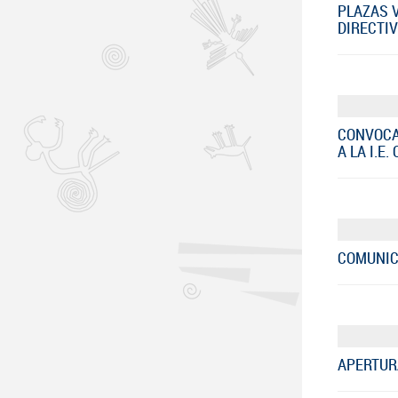
PLAZAS 
DIRECTIV
CONVOCA
A LA I.E
COMUNICA
APERTUR